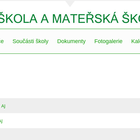
če
Součásti školy
Dokumenty
Fotogalerie
Kal
 AJ
AJ