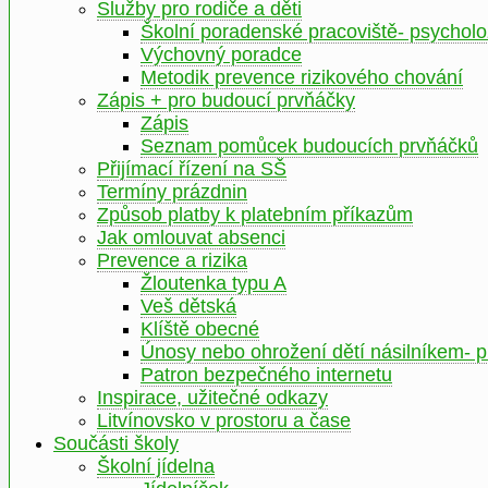
Služby pro rodiče a děti
Školní poradenské pracoviště- psychol
Výchovný poradce
Metodik prevence rizikového chování
Zápis + pro budoucí prvňáčky
Zápis
Seznam pomůcek budoucích prvňáčků
Přijímací řízení na SŠ
Termíny prázdnin
Způsob platby k platebním příkazům
Jak omlouvat absenci
Prevence a rizika
Žloutenka typu A
Veš dětská
Klíště obecné
Únosy nebo ohrožení dětí násilníkem- 
Patron bezpečného internetu
Inspirace, užitečné odkazy
Litvínovsko v prostoru a čase
Součásti školy
Školní jídelna