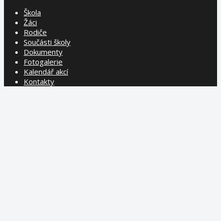
Škola
Žáci
Rodiče
Součásti školy
Dokumenty
Fotogalerie
Kalendář akcí
Kontakty