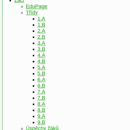
Žáci
EduPage
Třídy
1.A
1.B
2.A
2.B
3.A
3.B
4.A
4.B
5.A
5.B
6.A
6.B
7.A
7.B
8.A
8.B
9.A
9.B
Úspěchy žáků