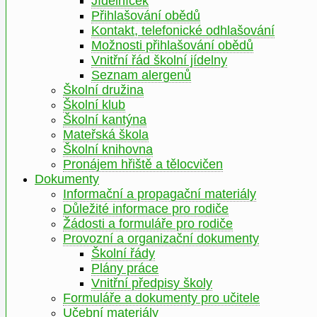
Jídelníček
Přihlašování obědů
Kontakt, telefonické odhlašování
Možnosti přihlašování obědů
Vnitřní řád školní jídelny
Seznam alergenů
Školní družina
Školní klub
Školní kantýna
Mateřská škola
Školní knihovna
Pronájem hřiště a tělocvičen
Dokumenty
Informační a propagační materiály
Důležité informace pro rodiče
Žádosti a formuláře pro rodiče
Provozní a organizační dokumenty
Školní řády
Plány práce
Vnitřní předpisy školy
Formuláře a dokumenty pro učitele
Učební materiály