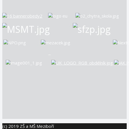
(c) 2019 ZŠ a MŠ Meziboří