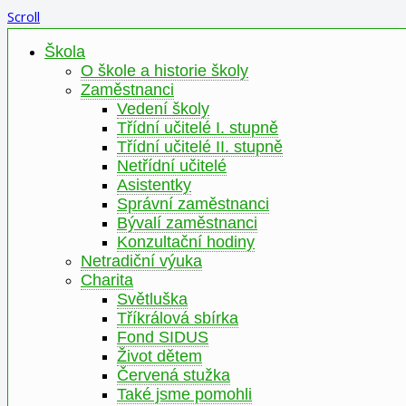
Scroll
Škola
O škole a historie školy
Zaměstnanci
Vedení školy
Třídní učitelé I. stupně
Třídní učitelé II. stupně
Netřídní učitelé
Asistentky
Správní zaměstnanci
Bývalí zaměstnanci
Konzultační hodiny
Netradiční výuka
Charita
Světluška
Tříkrálová sbírka
Fond SIDUS
Život dětem
Červená stužka
Také jsme pomohli