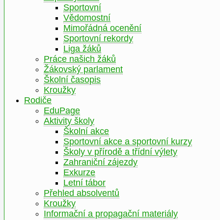
Sportovní
Vědomostní
Mimořádná ocenění
Sportovní rekordy
Liga žáků
Práce našich žáků
Žákovský parlament
Školní časopis
Kroužky
Rodiče
EduPage
Aktivity školy
Školní akce
Sportovní akce a sportovní kurzy
Školy v přírodě a třídní výlety
Zahraniční zájezdy
Exkurze
Letní tábor
Přehled absolventů
Kroužky
Informační a propagační materiály