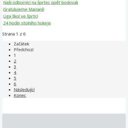
Naši odborníci na šprtec opět bodovali
Gratulujeme Marianě
Liga škol ve šprtci
24 hodin stolního hokeje
Strana 1 z 6
Začátek
Předchozí
1
2
3
4
5
6
Následující
Konec