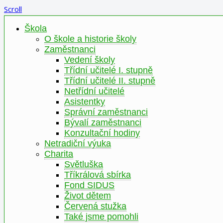
Scroll
Škola
O škole a historie školy
Zaměstnanci
Vedení školy
Třídní učitelé I. stupně
Třídní učitelé II. stupně
Netřídní učitelé
Asistentky
Správní zaměstnanci
Bývalí zaměstnanci
Konzultační hodiny
Netradiční výuka
Charita
Světluška
Tříkrálová sbírka
Fond SIDUS
Život dětem
Červená stužka
Také jsme pomohli