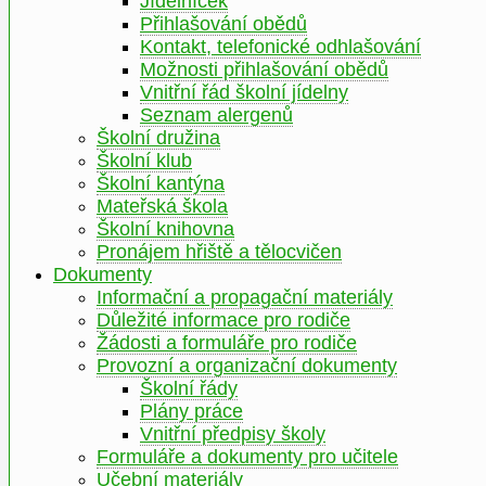
Jídelníček
Přihlašování obědů
Kontakt, telefonické odhlašování
Možnosti přihlašování obědů
Vnitřní řád školní jídelny
Seznam alergenů
Školní družina
Školní klub
Školní kantýna
Mateřská škola
Školní knihovna
Pronájem hřiště a tělocvičen
Dokumenty
Informační a propagační materiály
Důležité informace pro rodiče
Žádosti a formuláře pro rodiče
Provozní a organizační dokumenty
Školní řády
Plány práce
Vnitřní předpisy školy
Formuláře a dokumenty pro učitele
Učební materiály