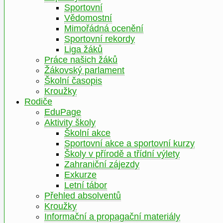
Sportovní
Vědomostní
Mimořádná ocenění
Sportovní rekordy
Liga žáků
Práce našich žáků
Žákovský parlament
Školní časopis
Kroužky
Rodiče
EduPage
Aktivity školy
Školní akce
Sportovní akce a sportovní kurzy
Školy v přírodě a třídní výlety
Zahraniční zájezdy
Exkurze
Letní tábor
Přehled absolventů
Kroužky
Informační a propagační materiály