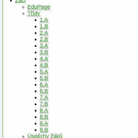
Žáci
EduPage
Třídy
1.A
1.B
2.A
2.B
3.A
3.B
4.A
4.B
5.A
5.B
6.A
6.B
7.A
7.B
8.A
8.B
9.A
9.B
Úspěchy žáků