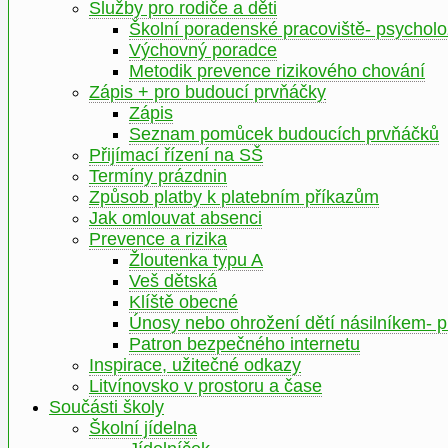
Služby pro rodiče a děti
Školní poradenské pracoviště- psychol
Výchovný poradce
Metodik prevence rizikového chování
Zápis + pro budoucí prvňáčky
Zápis
Seznam pomůcek budoucích prvňáčků
Přijímací řízení na SŠ
Termíny prázdnin
Způsob platby k platebním příkazům
Jak omlouvat absenci
Prevence a rizika
Žloutenka typu A
Veš dětská
Klíště obecné
Únosy nebo ohrožení dětí násilníkem- 
Patron bezpečného internetu
Inspirace, užitečné odkazy
Litvínovsko v prostoru a čase
Součásti školy
Školní jídelna